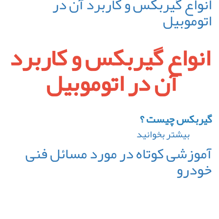
انواع گیربکس و کاربرد آن در
نمونه
اتوموبیل
از
مهم
انواع گیربکس و کاربرد
ترین
و
آن در اتوموبیل
متداول
ترین
مشکلات
گیربکس چیست ؟
خودرو
بیشتر بخوانید
درباره
انواع
آموزشی کوتاه در مورد مسائل فنی
گیربکس
خودرو
و
کاربرد
آن
در