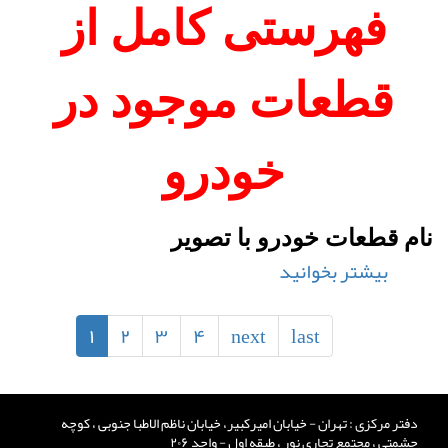
اجزای
فهرستی کامل از
تشکیل
دهنده
قطعات موجود در
و
نحوه
کارکرد
خودرو
آن
نام قطعات خودرو با تصویر
بیشتر بخوانید
درباره
فهرستی
کامل
۱
۲
۳
۴
next
last
از
قطعات
موجود
دفتر مرکزی : تهران - خیابان امیرکبیر، خیابان ناظم الاطبا جنوبی ، کوچه
در
حشمتی ، مجتمع تجاری نور ، طبقه اول - واحد ۲۰۶